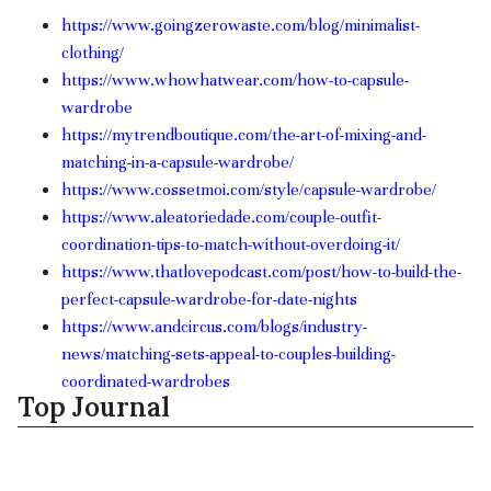
https://www.goingzerowaste.com/blog/minimalist-
clothing/
https://www.whowhatwear.com/how-to-capsule-
wardrobe
https://mytrendboutique.com/the-art-of-mixing-and-
matching-in-a-capsule-wardrobe/
https://www.cossetmoi.com/style/capsule-wardrobe/
https://www.aleatoriedade.com/couple-outfit-
coordination-tips-to-match-without-overdoing-it/
https://www.thatlovepodcast.com/post/how-to-build-the-
perfect-capsule-wardrobe-for-date-nights
https://www.andcircus.com/blogs/industry-
news/matching-sets-appeal-to-couples-building-
coordinated-wardrobes
Top Journal