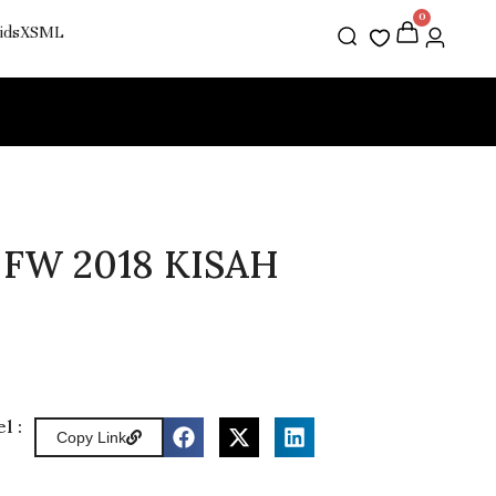
0
FW 2018 KISAH
l :
Copy Link