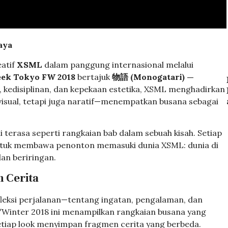
aya
eatif
XSML
dalam panggung internasional melalui
eek Tokyo FW 2018
bertajuk
物語 (Monogatari) —
si, kedisiplinan, dan kepekaan estetika, XSML menghadirkan
visual, tetapi juga naratif—menempatkan busana sebagai
ni terasa seperti rangkaian bab dalam sebuah kisah. Setiap
 untuk membawa penonton memasuki dunia XSML: dunia di
lan beriringan.
 Cerita
leksi perjalanan—tentang ingatan, pengalaman, dan
ll/Winter 2018 ini menampilkan rangkaian busana yang
setiap look menyimpan fragmen cerita yang berbeda.