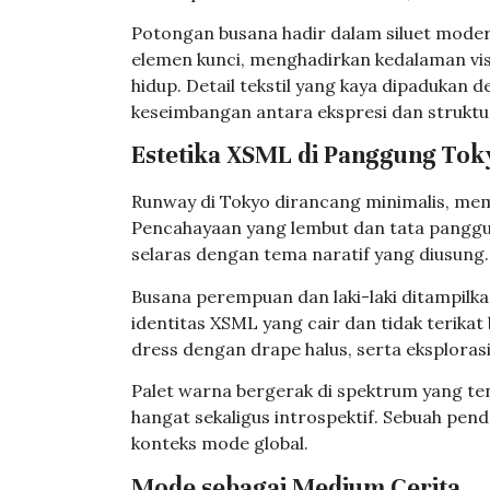
Potongan busana hadir dalam siluet mode
elemen kunci, menghadirkan kedalaman vis
hidup. Detail tekstil yang kaya dipadukan 
keseimbangan antara ekspresi dan struktu
Estetika XSML di Panggung Tok
Runway di Tokyo dirancang minimalis, mem
Pencahayaan yang lembut dan tata pangg
selaras dengan tema naratif yang diusung.
Busana perempuan dan laki-laki ditampilk
identitas XSML yang cair dan tidak terika
dress dengan drape halus, serta eksplorasi
Palet warna bergerak di spektrum yang t
hangat sekaligus introspektif. Sebuah pen
konteks mode global.
Mode sebagai Medium Cerita