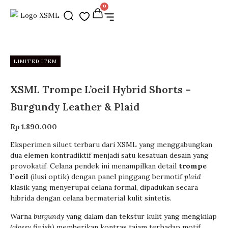
0
LIMITED ITEM
XSML Trompe L’oeil Hybrid Shorts –
Burgundy Leather & Plaid
Rp
1.890.000
Eksperimen siluet terbaru dari XSML yang menggabungkan
dua elemen kontradiktif menjadi satu kesatuan desain yang
provokatif. Celana pendek ini menampilkan detail
trompe
l’oeil
(ilusi optik) dengan panel pinggang bermotif
plaid
klasik yang menyerupai celana formal, dipadukan secara
hibrida dengan celana bermaterial kulit sintetis.
Warna
burgundy
yang dalam dan tekstur kulit yang mengkilap
(
glossy finish
) memberikan kontras tajam terhadap motif