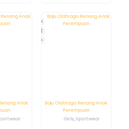
 Renang Anak
Baju Olahraga Renang Anak
puan
Perempuan
portwear
Girls
,
Sportwear