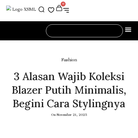
0
DIARY O
INSIDE
Fashion
3 Alasan Wajib Koleksi
Blazer Putih Minimalis,
Begini Cara Stylingnya
On
November 21, 2025