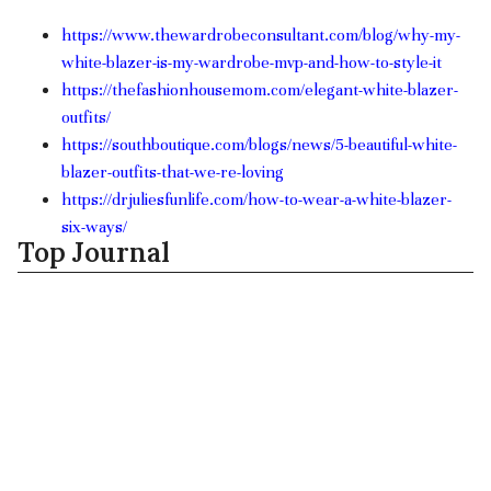
https://www.thewardrobeconsultant.com/blog/why-my-
white-blazer-is-my-wardrobe-mvp-and-how-to-style-it
https://thefashionhousemom.com/elegant-white-blazer-
outfits/
https://southboutique.com/blogs/news/5-beautiful-white-
blazer-outfits-that-we-re-loving
https://drjuliesfunlife.com/how-to-wear-a-white-blazer-
six-ways/
Top Journal